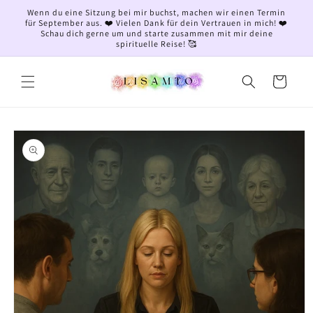
Direkt
Wenn du eine Sitzung bei mir buchst, machen wir einen Termin
zum
für September aus. ❤️ Vielen Dank für dein Vertrauen in mich! ❤️
Inhalt
Schau dich gerne um und starte zusammen mit mir deine
spirituelle Reise! 🥰
Warenkorb
oduktinformationen
ringen