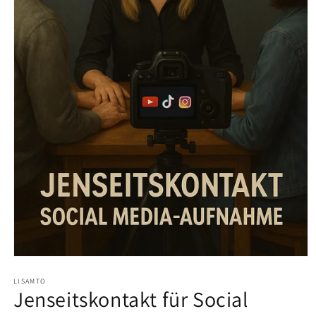
Medien
1
in
LISAMTO
Jenseitskontakt für Social
Modal
öffnen