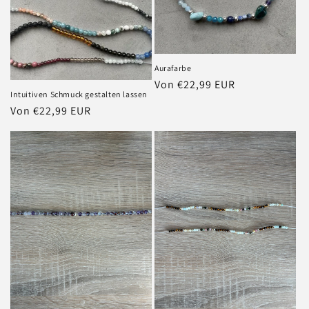
Aurafarbe
Normaler
Von €22,99 EUR
Intuitiven Schmuck gestalten lassen
Preis
Normaler
Von €22,99 EUR
Preis