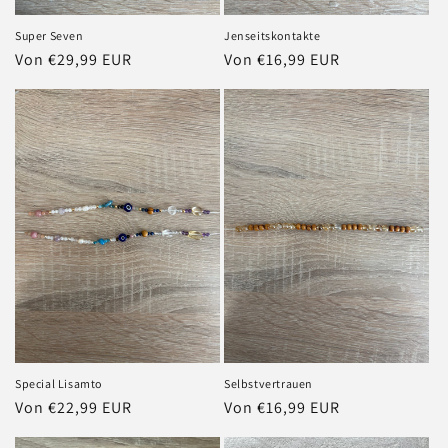
Super Seven
Jenseitskontakte
Normaler
Von €29,99 EUR
Normaler
Von €16,99 EUR
Preis
Preis
Special Lisamto
Selbstvertrauen
Normaler
Von €22,99 EUR
Normaler
Von €16,99 EUR
Preis
Preis