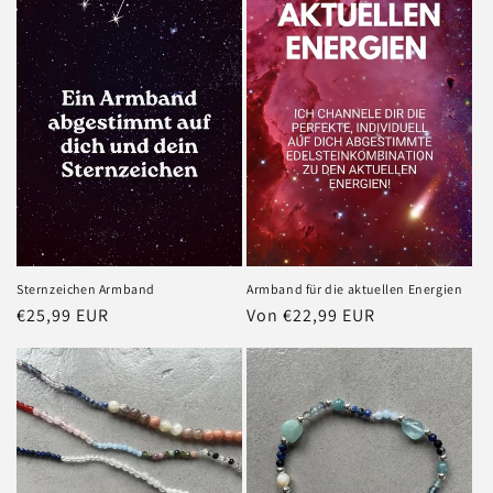
i
e
:
Sternzeichen Armband
Armband für die aktuellen Energien
Normaler
€25,99 EUR
Normaler
Von €22,99 EUR
Preis
Preis