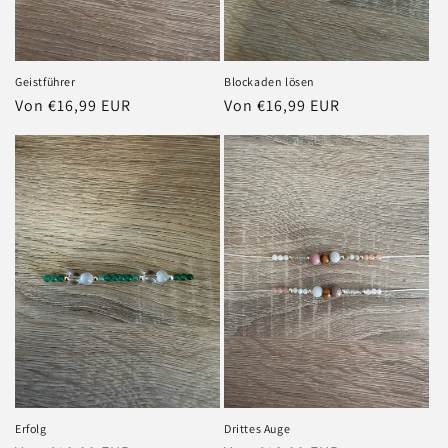
Geistführer
Blockaden lösen
Normaler
Von €16,99 EUR
Normaler
Von €16,99 EUR
Preis
Preis
Erfolg
Drittes Auge