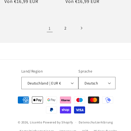
Normaler
Von €16,99 EUR
Normaler
Von €16,99 EUR
Preis
Preis
1
2
Land/Region
Sprache
Deutschland | EUR €
Deutsch
Zahlungsmethoden
© 2026,
Lisamto
Powered by Shopify
Datenschutzerklärung