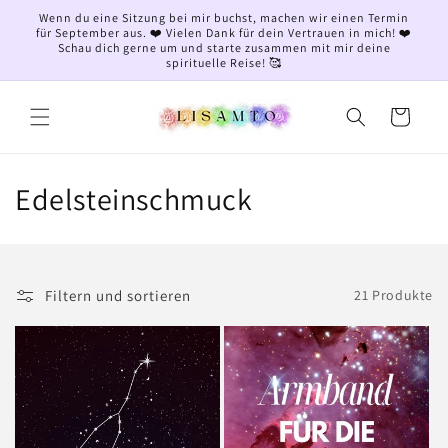
Direkt
Wenn du eine Sitzung bei mir buchst, machen wir einen Termin
zum
für September aus. ❤️ Vielen Dank für dein Vertrauen in mich! ❤️
Inhalt
Schau dich gerne um und starte zusammen mit mir deine
spirituelle Reise! 🥰
Warenkorb
K
Edelsteinschmuck
a
t
Filtern und sortieren
21 Produkte
e
g
o
r