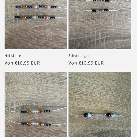
Hellsinne
Schutzengel
Normaler
Von €16,99 EUR
Normaler
Von €16,99 EUR
Preis
Preis