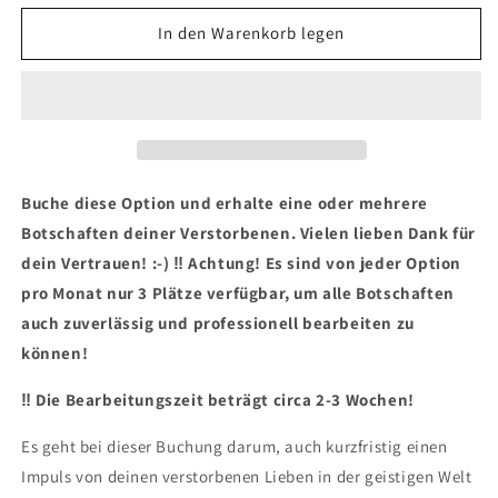
Menge
Menge
für
für
In den Warenkorb legen
Botschaft
Botschaft
deiner
deiner
Verstorbenen
Verstorbenen
(keine
(keine
Beweisführung
Beweisführung
‼️)
‼️)
Buche diese Option und erhalte eine oder mehrere
Botschaften deiner Verstorbenen. Vielen lieben Dank für
dein Vertrauen! :-) ‼️ Achtung! Es sind von jeder Option
pro Monat nur 3 Plätze verfügbar, um alle Botschaften
auch zuverlässig und professionell bearbeiten zu
können!
‼️ Die Bearbeitungszeit beträgt circa 2-3 Wochen!
Es geht bei dieser Buchung darum, auch kurzfristig einen
Impuls von deinen verstorbenen Lieben in der geistigen Welt